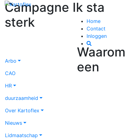
Campagne Ik sta
sterk
Home
Contact
Inloggen
Waarom
Arbo
een
CAO
HR
duurzaamheid
Over Kartoflex
Nieuws
Lidmaatschap