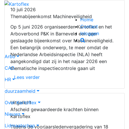
10 juli 2026
Themabijeenkomst Machineveiligheid
Home
Contact
Op 5 juni 2026 organiseerden Kartoflex en het
Inloggen
Arboverbond P&K in Barneveld een zeer
geslaagde bijeenkomst over Machineveiligheid.
Een belangrijk onderwerp, te meer omdat de
Nederlandse Arbeidsinspectie (NLA) heeft
Arbo
aangekondigd dat zij in het najaar 2026 een
CAO
thematische inspectiecontrole gaan uit
Lees verder
HR
duurzaamheid
Over Kartoflex
Uitgelicht
Afscheid gewaardeerde krachten binnen
Nieuws
Kartoflex
Lidmaatschap
Tijdens de voorjaarsledenvergadering van 18