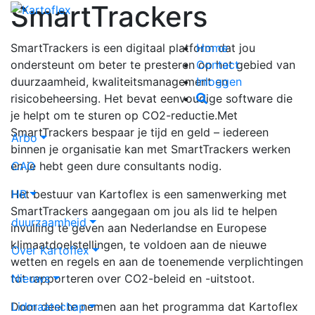
SmartTrackers
Home
SmartTrackers is een digitaal platform dat jou
Contact
ondersteunt om beter te presteren op het gebied van
Inloggen
duurzaamheid, kwaliteitsmanagement en
risicobeheersing. Het bevat eenvoudige software die
je helpt om te sturen op CO2-reductie.Met
SmartTrackers bespaar je tijd en geld – iedereen
Arbo
binnen je organisatie kan met SmartTrackers werken
CAO
en je hebt geen dure consultants nodig.
HR
Het bestuur van Kartoflex is een samenwerking met
SmartTrackers aangegaan om jou als lid te helpen
duurzaamheid
invulling te geven aan Nederlandse en Europese
klimaatdoelstellingen, te voldoen aan de nieuwe
Over Kartoflex
wetten en regels en aan de toenemende verplichtingen
Nieuws
tot rapporteren over CO2-beleid en -uitstoot.
Lidmaatschap
Door deel te nemen aan het programma dat Kartoflex