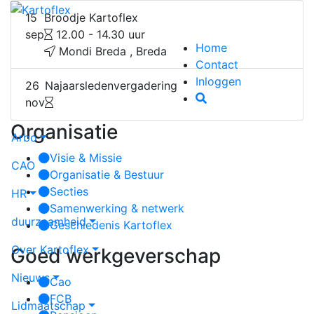
15
Broodje Kartoflex
sep
12.00 - 14.30 uur
Home
Mondi Breda , Breda
Contact
Inloggen
26
Najaarsledenvergadering
nov
Organisatie
Arbo
Visie & Missie
CAO
Organisatie & Bestuur
Secties
HR
Samenwerking & netwerk
duurzaamheid
Geschiedenis Kartoflex
Over Kartoflex
Goed werkgeverschap
Nieuws
Cao
FCB
Lidmaatschap