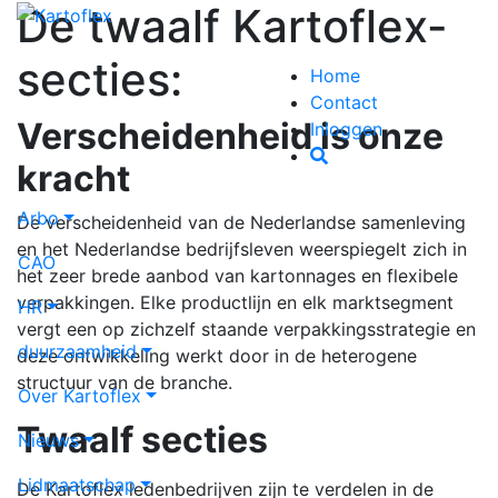
De twaalf Kartoflex-
secties:
Home
Contact
Verscheidenheid is onze
Inloggen
kracht
Arbo
De verscheidenheid van de Nederlandse samenleving
en het Nederlandse bedrijfsleven weerspiegelt zich in
CAO
het zeer brede aanbod van kartonnages en flexibele
verpakkingen. Elke productlijn en elk marktsegment
HR
vergt een op zichzelf staande verpakkingsstrategie en
duurzaamheid
deze ontwikkeling werkt door in de heterogene
structuur van de branche.
Over Kartoflex
Twaalf secties
Nieuws
Lidmaatschap
De Kartoflex ledenbedrijven zijn te verdelen in de