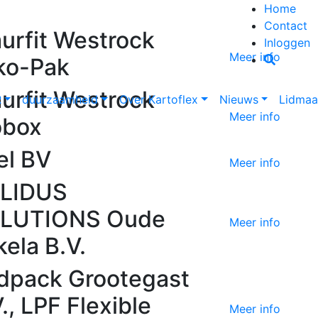
Home
Contact
urfit Westrock
Inloggen
Meer info
ko-Pak
urfit Westrock
R
duurzaamheid
Over Kartoflex
Nieuws
Lidmaa
Meer info
obox
el BV
Meer info
LIDUS
LUTIONS Oude
Meer info
ela B.V.
dpack Grootegast
., LPF Flexible
Meer info