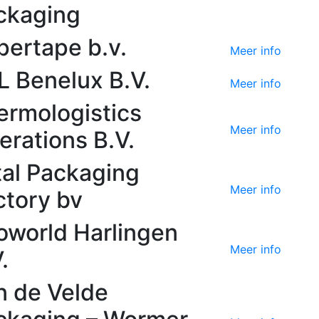
ckaging
pertape b.v.
Meer info
L Benelux B.V.
Meer info
ermologistics
Meer info
erations B.V.
tal Packaging
Meer info
ctory bv
ioworld Harlingen
Meer info
.
n de Velde