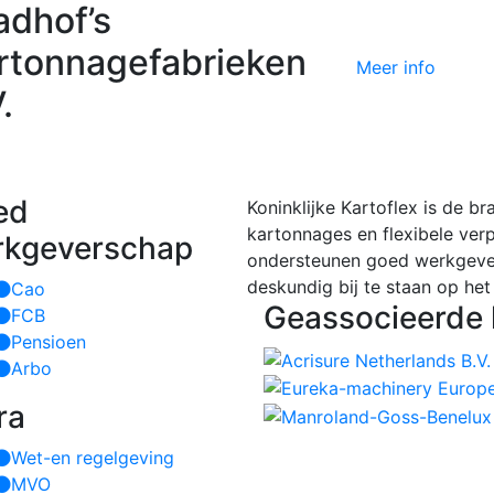
adhof’s
rtonnagefabrieken
Meer info
.
ed
Koninklijke Kartoflex is de b
kartonnages en flexibele ver
rkgeverschap
ondersteunen goed werkgeve
deskundig bij te staan op het
Cao
Geassocieerde 
FCB
Pensioen
Arbo
ra
Wet-en regelgeving
MVO