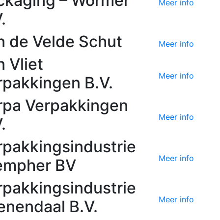
ckaging – Wormer
Meer info
.
n de Velde Schut
Meer info
 Vliet
Meer info
rpakkingen B.V.
rpa Verpakkingen
Meer info
.
rpakkingsindustrie
Meer info
empher BV
rpakkingsindustrie
Meer info
enendaal B.V.