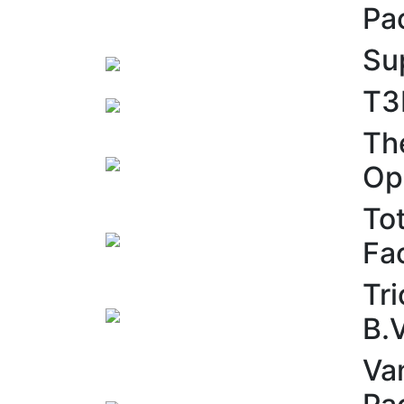
Pa
Su
T3
Th
Op
To
Fa
Tr
B.V
Va