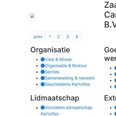
Za
Ca
B.V
prev
1
2
3
4
Organisatie
Go
we
Visie & Missie
Organisatie & Bestuur
Secties
Samenwerking & netwerk
Geschiedenis Kartoflex
Lidmaatschap
Ext
Voordelen lidmaatschap
Kartoflex