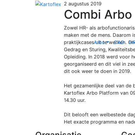
2 augustus 2019
Combi Arbo 
Zowel HR- als arbofunctionariss
maken met de mens. Daarom is
praktijkcases uit te werken. 
Arbo
CAO
H
Gedrag en Sturing, Kwaliteitsbe
Opleiding. In 2018 werd voor 
georganiseerd en dit viel in z
dit ook weer te doen in 2019.
Het gezamenlijke deel van de b
Kartoflex Arbo Platform van 09
14.30 uur.
Dit belooft een welbestede dag
Het exacte programma en nader