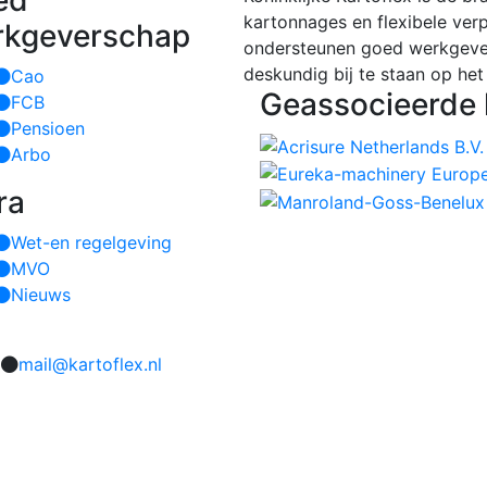
ed
kartonnages en flexibele ver
rkgeverschap
ondersteunen goed werkgeve
deskundig bij te staan op het
Cao
Geassocieerde 
FCB
Pensioen
Arbo
ra
Wet-en regelgeving
MVO
Nieuws
mail@kartoflex.nl