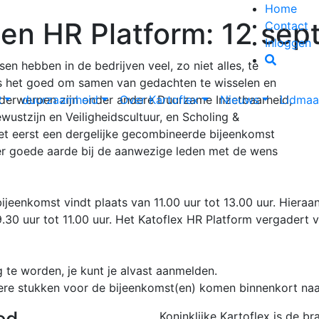
Home
en HR Platform: 12 se
Contact
Inloggen
en hebben in de bedrijven veel, zo niet alles, te
 het goed om samen van gedachten te wisselen en
Onderwerpen zijn onder andere Duurzame Inzetbaarheid,
R
duurzaamheid
Over Kartoflex
Nieuws
Lidmaa
wustzijn en Veiligheidscultuur, en Scholing &
het eerst een dergelijke gecombineerde bijeenkomst
eer goede aarde bij de aanwezige leden met de wens
ijeenkomst vindt plaats van 11.00 uur tot 13.00 uur. Hiera
.30 uur tot 11.00 uur. Het Katoflex HR Platform vergadert 
 te worden, je kunt je alvast aanmelden.
e stukken voor de bijeenkomst(en) komen binnenkort naar
Koninklijke Kartoflex is de b