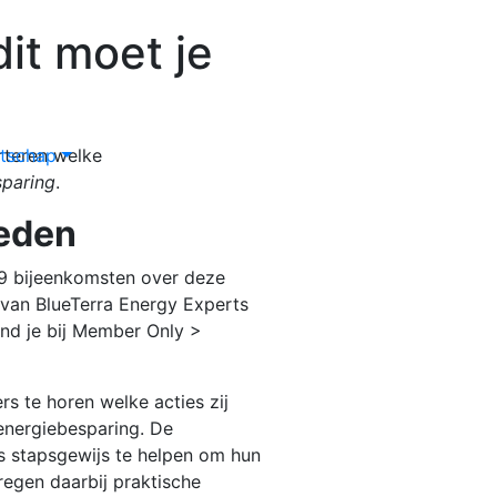
dit moet je
tschap
teren welke
sparing
.
leden
019 bijeenkomsten over deze
 van BlueTerra Energy Experts
ind je bij Member Only >
s te horen welke acties zij
energiebesparing. De
s stapsgewijs te helpen om hun
kregen daarbij praktische