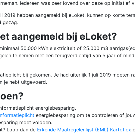
rneman. Iedereen was zeer lovend over deze op initiatief 
 juli 2019 hebben aangemeld bij eLoket, kunnen op korte t
d gezag.
iet aangemeld bij eLoket?
r minimaal 50.000 kWh elektriciteit of 25.000 m3 aardgas(eq
en te nemen met een terugverdientijd van 5 jaar of minder
matieplicht bij gekomen. Je had uiterlijk 1 juli 2019 moeten
 je hebt uitgevoerd.
doen?
nformatieplicht energiebesparing.
nformatieplicht
energiebesparing om te controleren of jou
besparing moet voldoen.
cht? Loop dan de
Erkende Maatregelenlijst (EML) Kartoflex
o