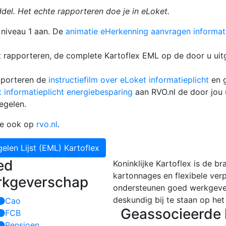
del. Het echte rapporteren doe je in eLoket.
niveau 1 aan. De
animatie eHerkenning aanvragen informati
t rapporteren, de complete Kartoflex EML op de door u ui
apporteren de
instructiefilm over eLoket informatieplicht
en 
 informatieplicht energiebesparing
aan RVO.nl de door jou
egelen.
je ook op
rvo.nl
.
len Lijst (EML) Kartoflex
ed
Koninklijke Kartoflex is de b
kartonnages en flexibele ver
rkgeverschap
ondersteunen goed werkgeve
deskundig bij te staan op het
Cao
Geassocieerde 
FCB
Pensioen