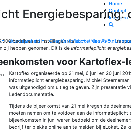
Home
icht Energiebesparing: 
Contact
Inloggen
5.000 bedrijven en instellingen via
R
duurzaamheid
Over Kartoflex
eLoket van RVO.nl
Nieuws
Lidmaa
rappor
 zij hebben genomen. Dit is de
informatieplicht
energiebe
jeenkomsten
voor Kartoflex-
Kartoflex organiseerde op 21 mei, 6 juni en 20 juni 2
informatieplicht energiebesparing. Michiel Steerneman
was uitgenodigd om uitleg te geven. Zijn presentatie v
Ledendocumentatie.
Tijdens de bijeenkomst van 21 mei kregen de deelnemer
moeten nemen om te voldoen aan de informatieplicht 
bijeenkomsten in juni waren bedoeld om de deelnemer
bedrijf ter plekke online aan te melden bij eLoket. Ze 