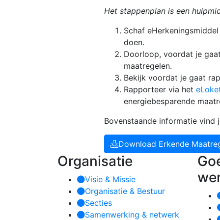
Het stappenplan is een hulpmid
Schaf eHerkeningsmiddel 
doen.
Doorloop, voordat je gaa
maatregelen.
Bekijk voordat je gaat r
Rapporteer via het
eLoket
energiebesparende maatr
Bovenstaande informatie vind 
Download Erkende Maatrege
Organisatie
Go
we
Visie & Missie
Organisatie & Bestuur
Secties
Samenwerking & netwerk