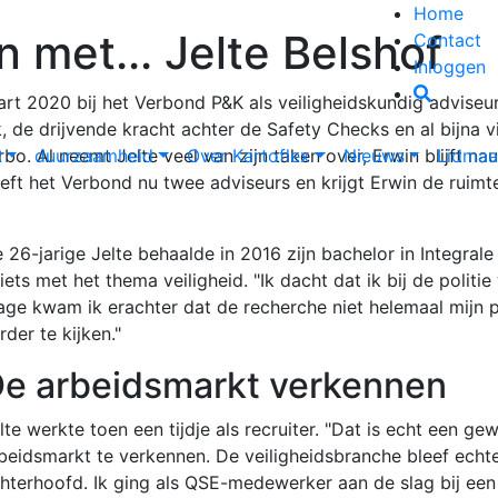
Home
 met... Jelte Belshof
Contact
Inloggen
rt 2020 bij het Verbond P&K als veiligheidskundig adviseur. 
 de drijvende kracht achter de Safety Checks en al bijna v
bo. Al neemt Jelte veel van zijn taken over, Erwin blijft n
R
duurzaamheid
Over Kartoflex
Nieuws
Lidmaa
eeft het Verbond nu twee adviseurs en krijgt Erwin de ruimt
 26-jarige Jelte behaalde in 2016 zijn bachelor in Integrale 
 iets met het thema veiligheid. "Ik dacht dat ik bij de polit
age kwam ik erachter dat de recherche niet helemaal mijn 
rder te kijken."
e arbeidsmarkt verkennen
lte werkte toen een tijdje als recruiter. "Dat is echt een g
beidsmarkt te verkennen. De veiligheidsbranche bleef echte
hterhoofd. Ik ging als QSE-medewerker aan de slag bij ee