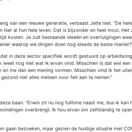
ng van een nieuwe generatie, verbaast Jelte niet. "De hele 
hier al hun hele leven. Dat is bijzonder en heel mooi. Het 
ijd kosten. Je zult bestaande ideeën en overtuigingen we
 manier waarop we dingen doen nog steeds de beste manier?
 dat in deze sector specifiek wordt gestuurd op arbeidsong
k weet nog niet wat ik ervan vind. Misschien is dat wel een
en en me dan een mening vormen. Misschien vind ik het uitei
 gezond niet alles meteen voor feit aan te nemen."
n deze baan. "Erwin zit nu nog fulltime naast me, dus ik kan 
evindingen overbrengt. Ik hou ervan om zelfstandig te oper
leden gaan bezoeken, maar gezien de huidige situatie met CO