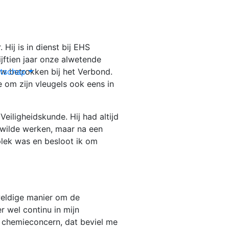
Hij is in dienst bij EHS
ijftien jaar onze alwetende
auw betrokken bij het Verbond.
tschap
e om zijn vleugels ook eens in
Veiligheidskunde. Hij had altijd
ie wilde werken, maar na een
plek was en besloot ik om
eweldige manier om de
r wel continu in mijn
n chemieconcern, dat beviel me