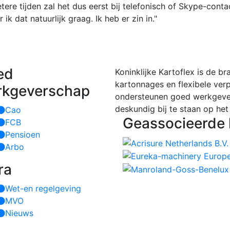
etere tijden zal het dus eerst bij telefonisch of Skype-cont
ik dat natuurlijk graag. Ik heb er zin in."
ed
Koninklijke Kartoflex is de b
kartonnages en flexibele ver
rkgeverschap
ondersteunen goed werkgeve
deskundig bij te staan op het
Cao
Geassocieerde 
FCB
Pensioen
Arbo
ra
Wet-en regelgeving
MVO
Nieuws