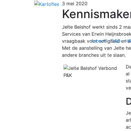
3 mei 2020
Kennismaken
Jelte Belshof werkt sinds 2 maa
Services van Erwin Heijnsbroek,
vraagbaak voor veiligheid en ar
Arbo
CAO
H
Met de aanstelling van Jelte h
andere branches uit te slaan.
De
al
st
ve
D
Je
ar
ac