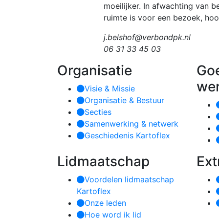
moeilijker. In afwachting van b
ruimte is voor een bezoek, hoor 
j.belshof@verbondpk.nl
06 31 33 45 03
Organisatie
Go
we
Visie & Missie
Organisatie & Bestuur
Secties
Samenwerking & netwerk
Geschiedenis Kartoflex
Lidmaatschap
Ext
Voordelen lidmaatschap
Kartoflex
Onze leden
Hoe word ik lid