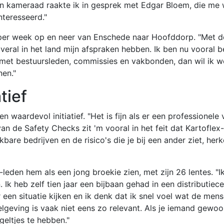
n kameraad raakte ik in gesprek met Edgar Bloem, die me 
nteresseerd."
 per week op en neer van Enschede naar Hoofddorp. "Met de
overal in het land mijn afspraken hebben. Ik ben nu vooral b
el met bestuursleden, commissies en vakbonden, dan wil ik w
nen."
tief
 waardevol initiatief. "Het is fijn als er een professionele 
n de Safety Checks zit 'm vooral in het feit dat Kartoflex
bare bedrijven en de risico's die je bij een ander ziet, herk
x-leden hem als een jong broekie zien, met zijn 26 lentes. "
 Ik heb zelf tien jaar een bijbaan gehad in een distributiec
en situatie kijken en ik denk dat ik snel voel wat de men
elgeving is vaak niet eens zo relevant. Als je iemand gewo
egeltjes te hebben."