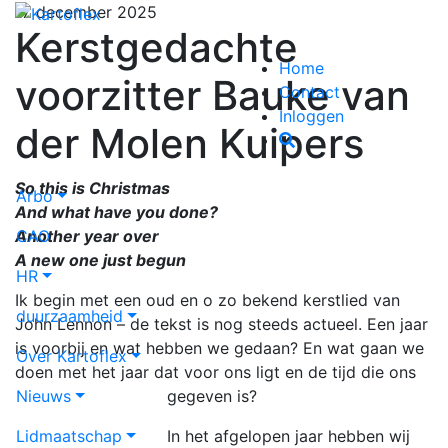
17 december 2025
Kerstgedachte
Home
voorzitter Bauke van
Contact
Inloggen
der Molen Kuipers
So this is Christmas
Arbo
And what have you done?
CAO
Another year over
A new one just begun
HR
Ik begin met een oud en o zo bekend kerstlied van
duurzaamheid
John Lennon – de tekst is nog steeds actueel. Een jaar
is voorbij en wat hebben we gedaan? En wat gaan we
Over Kartoflex
doen met het jaar dat voor ons ligt en de tijd die ons
Nieuws
gegeven is?
Lidmaatschap
In het afgelopen jaar hebben wij