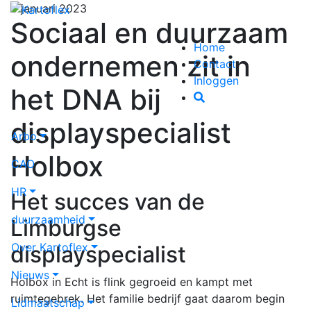
6 januari 2023
Sociaal en duurzaam
Home
ondernemen zit in
Contact
Inloggen
het DNA bij
displayspecialist
Arbo
Holbox
CAO
HR
Het succes van de
duurzaamheid
Limburgse
Over Kartoflex
displayspecialist
Nieuws
Holbox in Echt is flink gegroeid en kampt met
ruimtegebrek. Het familie bedrijf gaat daarom begin
Lidmaatschap